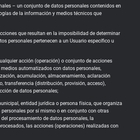
nales – un conjunto de datos personales contenidos en
ogías de la información y medios técnicos que
cciones que resultan en la imposibilidad de determinar
atos personales pertenecen a un Usuario específico u
ualquier acción (operación) o conjunto de acciones
de medios automatizados con datos personales,
atización, acumulación, almacenamiento, aclaración
o, transferencia (distribución, provisión, acceso),
cción de datos personales;
nicipal, entidad jurídica o persona física, que organiza
s personales por sí mismo o en conjunto con otras
 del procesamiento de datos personales, la
procesados, las acciones (operaciones) realizadas con