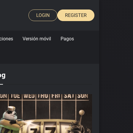
LOGIN
REGISTER
ciones
Versión móvil
Pagos
og