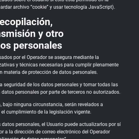
ardar archivo “cookie” y usar tecnología JavaScript).
ecopilación,
smisión y otro
os personales
sados por el Operador se asegura mediante la
ativas y técnicas necesarias para cumplir plenamente
 en materia de protección de datos personales.
la seguridad de los datos personales y tomar todas las
s datos personales por parte de terceros no autorizados.
, bajo ninguna circunstancia, serán revelados a
el cumplimiento de la legislación vigente.
s datos personales, el Usuario puede actualizarlos por sí
 a la dirección de correo electrónico del Operador