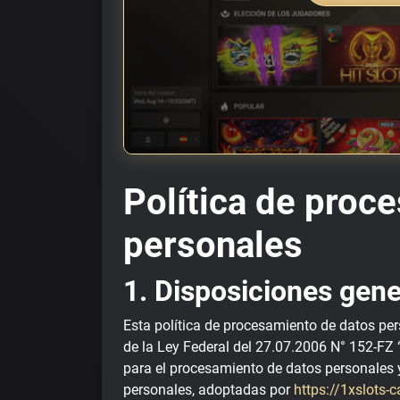
Política de proc
personales
1. Disposiciones gene
Esta política de procesamiento de datos per
de la Ley Federal del 27.07.2006 N° 152-FZ 
para el procesamiento de datos personales y
personales, adoptadas por
https://1xslots-