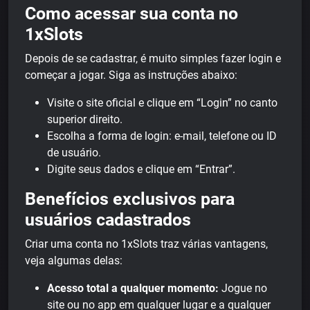
Como acessar sua conta no
1xSlots
Depois de se cadastrar, é muito simples fazer login e
começar a jogar. Siga as instruções abaixo:
Visite o site oficial e clique em “Login” no canto
superior direito.
Escolha a forma de login: e-mail, telefone ou ID
de usuário.
Digite seus dados e clique em “Entrar”.
Benefícios exclusivos para
usuários cadastrados
Criar uma conta no 1xSlots traz várias vantagens,
veja algumas delas:
Acesso total a qualquer momento:
Jogue no
site ou no app em qualquer lugar e a qualquer