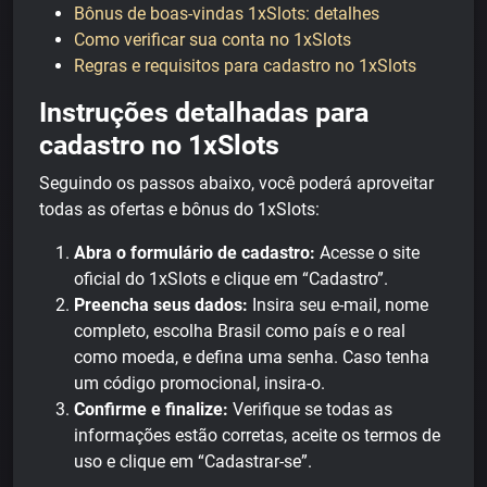
Bônus de boas-vindas 1xSlots: detalhes
Como verificar sua conta no 1xSlots
Regras e requisitos para cadastro no 1xSlots
Instruções detalhadas para
cadastro no 1xSlots
Seguindo os passos abaixo, você poderá aproveitar
todas as ofertas e bônus do 1xSlots:
Abra o formulário de cadastro:
Acesse o site
oficial do 1xSlots e clique em “Cadastro”.
Preencha seus dados:
Insira seu e-mail, nome
completo, escolha Brasil como país e o real
como moeda, e defina uma senha. Caso tenha
um código promocional, insira-o.
Confirme e finalize:
Verifique se todas as
informações estão corretas, aceite os termos de
uso e clique em “Cadastrar-se”.