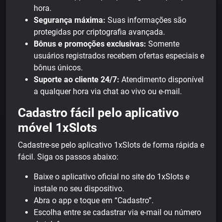
hora.
Segurança máxima:
Suas informações são
protegidas por criptografia avançada.
Bônus e promoções exclusivas:
Somente
usuários registrados recebem ofertas especiais e
bônus únicos.
Suporte ao cliente 24/7:
Atendimento disponível
a qualquer hora via chat ao vivo ou e-mail.
Cadastro fácil pelo aplicativo
móvel 1xSlots
Cadastre-se pelo aplicativo 1xSlots de forma rápida e
fácil. Siga os passos abaixo:
Baixe o aplicativo oficial no site do 1xSlots e
instale no seu dispositivo.
Abra o app e toque em “Cadastro”.
Escolha entre se cadastrar via e-mail ou número