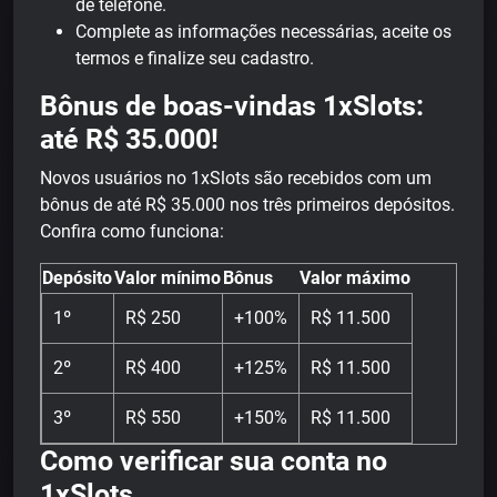
de telefone.
Complete as informações necessárias, aceite os
termos e finalize seu cadastro.
Bônus de boas-vindas 1xSlots:
até R$ 35.000!
Novos usuários no 1xSlots são recebidos com um
bônus de até R$ 35.000 nos três primeiros depósitos.
Confira como funciona:
Depósito
Valor mínimo
Bônus
Valor máximo
1º
R$ 250
+100%
R$ 11.500
2º
R$ 400
+125%
R$ 11.500
3º
R$ 550
+150%
R$ 11.500
Como verificar sua conta no
1xSlots