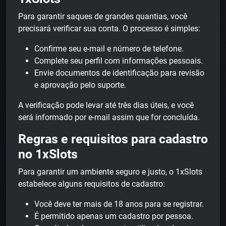
Para garantir saques de grandes quantias, você
precisará verificar sua conta. O processo é simples:
Confirme seu e-mail e número de telefone.
Complete seu perfil com informações pessoais.
Envie documentos de identificação para revisão
e aprovação pelo suporte.
A verificação pode levar até três dias úteis, e você
será informado por e-mail assim que for concluída.
Regras e requisitos para cadastro
no 1xSlots
Para garantir um ambiente seguro e justo, o 1xSlots
estabelece alguns requisitos de cadastro:
Você deve ter mais de 18 anos para se registrar.
É permitido apenas um cadastro por pessoa.